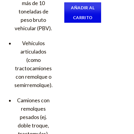
más de 10
AÑADIR AL
toneladas de
CARRITO
peso bruto
vehicular (PBV).
Vehículos
articulados
(como
tractocamiones
con remolque o
semirremolque).
Camiones con
remolques
pesados (ej.
doble troque,
tractomulas).