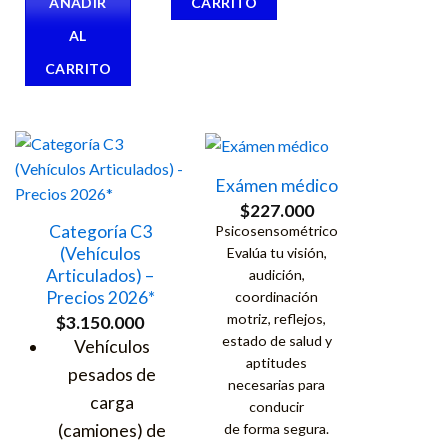
AÑADIR
CARRITO
AL
CARRITO
Exámen médico
$
227.000
Categoría C3
Psicosensométrico
(Vehículos
Evalúa tu visión,
Articulados) –
audición,
Precios 2026*
coordinación
motriz, reflejos,
$
3.150.000
estado de salud y
Vehículos
aptitudes
pesados de
necesarias para
carga
conducir
(camiones) de
de forma segura.